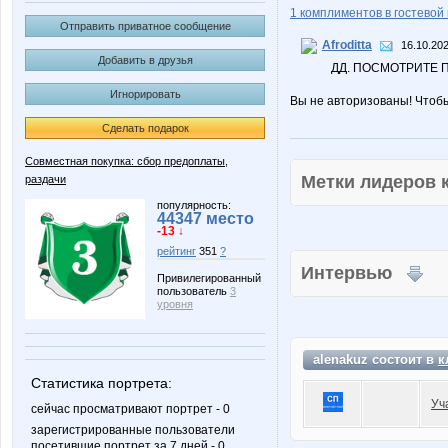
1 комплиментов в гостевой 
Отправить приватное сообщение
Afroditta
16.10.202
Добавить в друзья
ДД. ПОСМОТРИТЕ 
Игнорировать
Вы не авторизованы! Чтоб
Сделать подарок
Совместная покупка: сбор предоплаты,
Метки лидеров
раздачи
популярность:
44347 место
-13 ↓
рейтинг
351
?
Интервью
Привилегированный
пользователь
3
уровня
alenakuz состоит в
к
Статистика портрета:
Уч
сейчас просматривают портрет - 0
зарегистрированные пользователи
посетившие портрет за 7 дней - 0